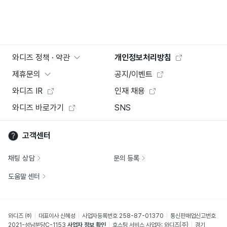
와디즈 정책 · 약관
개인정보처리방침
제휴문의
공지/이벤트
와디즈 IR
인재 채용
와디즈 바로가기
SNS
고객센터
채팅 상담
문의 등록
도움말 센터
와디즈 ㈜
대표이사 신혜성
사업자등록번호 258-87-01370
통신판매업신고번호
2021-성남분당C-1153
사업자 정보 확인
호스팅 서비스 사업자: 와디즈(주)
경기