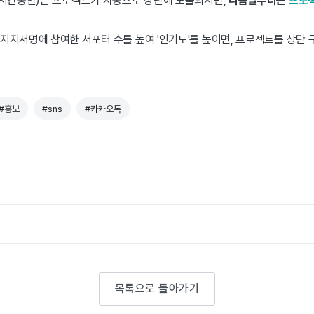
4시간동안)은 프로젝트가 자동으로 상단에 노출되지만,
다
음날부터는
프로젝
지서명에 참여한 서포터 수를 높여 '인기도'를 높이면, 프로젝트를 상단 
#홍보
#sns
#카카오톡
목록으로 돌아가기