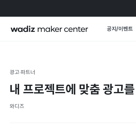
공지/이벤트
공지사항
와디즈
기획전·혜택
광고·파트너
보도자료
마이 와디즈
내 프로젝트에 맞춤 광고를
기획전 캘린더
중요 업데이트
신뢰센터
와디즈
지원사업