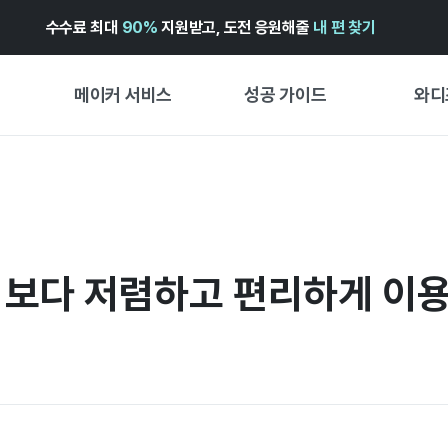
수수료 최대
90%
지원받고, 도전 응원해줄
내 편 찾기
메이커 서비스
성공 가이드
와디
메이커 지원 서비스
펀딩 성공 가이드
첫 시작
와디즈 광고센터 ↗︎
서비스 가이드
유형별 
경험형
도움말센터 ↗︎
와디즈 스쿨
 보다 저렴하고 편리하게 이용
창작형
와디즈 어워즈 ↗︎
성공 스토리
비즈니스
FOR GLOBAL MAKER
펀딩 인
ENGLISH GUIDE
中文指南
한국어 가이드