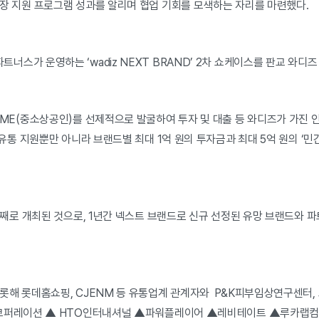
장 지원 프로그램 성과를 알리며 협업 기회를 모색하는 자리를 마련했다.
스가 운영하는 ‘wadiz NEXT BRAND’ 2차 쇼케이스를 판교 와디즈
ME(중소상공인)를 선제적으로 발굴하여 투자 및 대출 등 와디즈가 가진 
유통 지원뿐만 아니라 브랜드별 최대 1억 원의 투자금과 최대 5억 원의 ‘민
번째로 개최된 것으로, 1년간 넥스트 브랜드로 신규 선정된 유망 브랜드와 
해 롯데홈쇼핑, CJENM 등 유통업계 관계자와 P&K피부임상연구센터, 코
T코퍼레이션 ▲ HTO인터내셔널 ▲파워플레이어 ▲레비테이트 ▲루카랩컴퍼