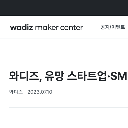
공지/이벤트
공지사항
와디즈
기획전·혜택
와디즈, 유망 스타트업·SME
보도자료
마이 와디즈
기획전 캘린더
와디즈
2023.07.10
중요 업데이트
신뢰센터
지원사업