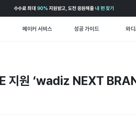
수수료 최대
90%
지원받고, 도전 응원해줄
내 편 찾기
메이커 서비스
성공 가이드
와디
메이커 지원 서비스
펀딩 성공 가이드
첫 시작
와디즈 광고센터 ↗︎
서비스 가이드
유형별 
경험형
 지원 ‘wadiz NEXT BR
도움말센터 ↗︎
와디즈 스쿨
창작형
와디즈 어워즈 ↗︎
성공 스토리
비즈니스
FOR GLOBAL MAKER
펀딩 인
ENGLISH GUIDE
中文指南
한국어 가이드