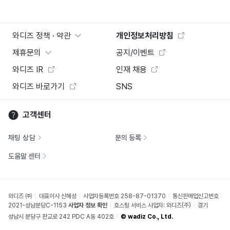
와디즈 정책 · 약관
개인정보처리방침
제휴문의
공지/이벤트
와디즈 IR
인재 채용
와디즈 바로가기
SNS
고객센터
채팅 상담
문의 등록
도움말 센터
와디즈 ㈜
대표이사 신혜성
사업자등록번호 258-87-01370
통신판매업신고번호
2021-성남분당C-1153
사업자 정보 확인
호스팅 서비스 사업자: 와디즈(주)
경기
성남시 분당구 판교로 242 PDC A동 402호
© wadiz Co., Ltd.