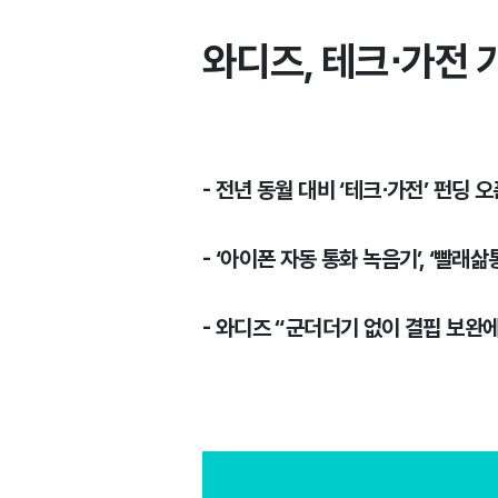
와디즈, 테크⋅가전 
- 전년 동월 대비 ‘테크⋅가전’ 펀딩 오
- ‘아이폰 자동 통화 녹음기’, ‘빨래
- 와디즈 “군더더기 없이 결핍 보완