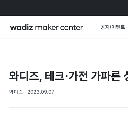
공지/이벤트
공지사항
와디즈
기획전·혜택
와디즈, 테크⋅가전 가파른
보도자료
마이 와디즈
기획전 캘린더
와디즈
2023.09.07
중요 업데이트
신뢰센터
지원사업