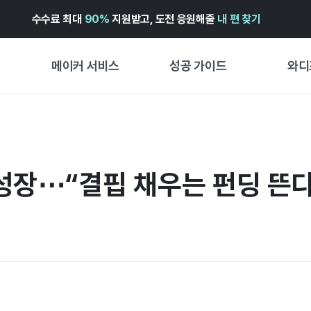
수수료 최대
90%
지원받고, 도전 응원해줄
내 편 찾기
메이커 서비스
성공 가이드
와디
메이커 지원 서비스
펀딩 성공 가이드
첫 시작
와디즈 광고센터 ↗︎
서비스 가이드
유형별 
경험형
 성장⋯“결핍 채우는 펀딩 뜬다
도움말센터 ↗︎
와디즈 스쿨
창작형
와디즈 어워즈 ↗︎
성공 스토리
비즈니스
FOR GLOBAL MAKER
펀딩 인
ENGLISH GUIDE
中文指南
한국어 가이드