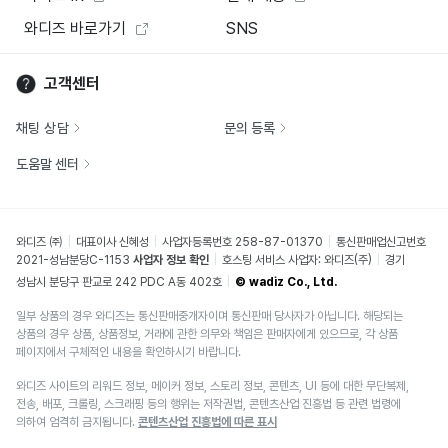
와디즈 바로가기
SNS
고객센터
채팅 상담
문의 등록
도움말 센터
와디즈 ㈜
대표이사 신혜성
사업자등록번호 258-87-01370
통신판매업신고번호
2021-성남분당C-1153
사업자 정보 확인
호스팅 서비스 사업자: 와디즈(주)
경기
성남시 분당구 판교로 242 PDC A동 402호
© wadiz Co., Ltd.
일부 상품의 경우 와디즈는 통신판매중개자이며 통신판매 당사자가 아닙니다. 해당되는
상품의 경우 상품, 상품정보, 거래에 관한 의무와 책임은 판매자에게 있으므로, 각 상품
페이지에서 구체적인 내용을 확인하시기 바랍니다.
와디즈 사이트의 리워드 정보, 메이커 정보, 스토리 정보, 콘텐츠, UI 등에 대한 무단복제,
전송, 배포, 크롤링, 스크래핑 등의 행위는 저작권법, 콘텐츠산업 진흥법 등 관련 법령에
의하여 엄격히 금지됩니다.
콘텐츠산업 진흥법에 따른 표시