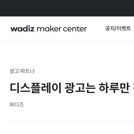
공지/이벤트
공지사항
와디즈
기획전·혜택
광고·파트너
보도자료
마이 와디즈
디스플레이 광고는 하루만 
기획전 캘린더
중요 업데이트
신뢰센터
와디즈
지원사업