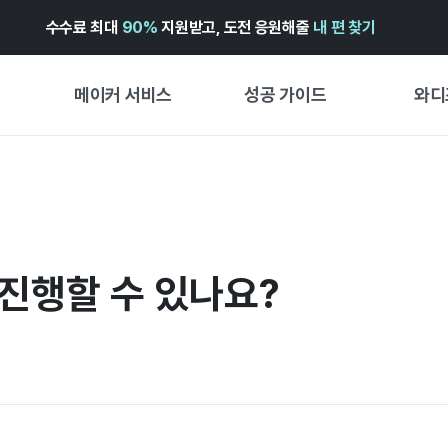
수수료 최대
90%
지원받고, 도전 응원해줄
내 편 찾기
메이커 서비스
성공 가이드
와디
메이커 지원 서비스
펀딩 성공 가이드
첫 시작
와디즈 광고센터 ↗︎
서비스 가이드
유형별 
경험형
도움말센터 ↗︎
와디즈 스쿨
진행할 수 있나요?
창작형
와디즈 어워즈 ↗︎
성공 스토리
비즈니스
FOR GLOBAL MAKER
펀딩 인
ENGLISH GUIDE
中文指南
한국어 가이드