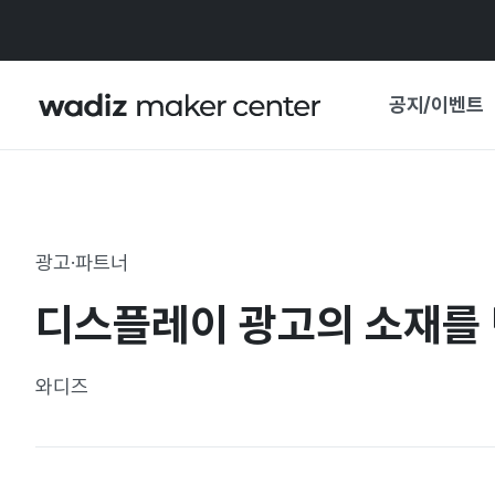
공지/이벤트
공지사항
와디즈
기획전·혜택
광고·파트너
보도자료
마이 와디즈
디스플레이 광고의 소재를
기획전 캘린더
중요 업데이트
신뢰센터
와디즈
지원사업