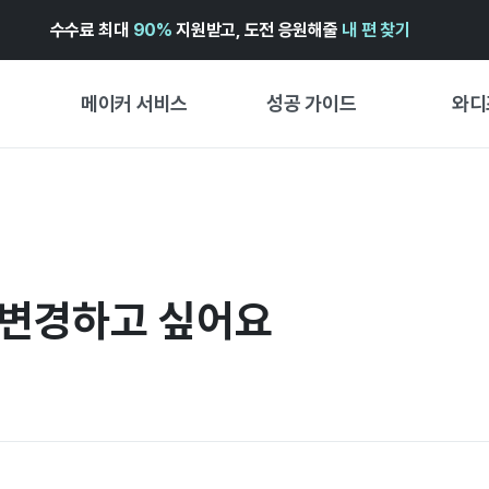
수수료 최대
90%
지원받고, 도전 응원해줄
내 편 찾기
메이커 서비스
성공 가이드
와디
메이커 지원 서비스
펀딩 성공 가이드
첫 시작
와디즈 광고센터 ↗︎
서비스 가이드
유형별 
경험형
도움말센터 ↗︎
와디즈 스쿨
 변경하고 싶어요
창작형
와디즈 어워즈 ↗︎
성공 스토리
비즈니스
FOR GLOBAL MAKER
펀딩 인
ENGLISH GUIDE
中文指南
한국어 가이드