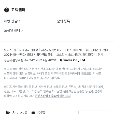
고객센터
채팅 상담
문의 등록
도움말 센터
와디즈 ㈜
대표이사 신혜성
사업자등록번호 258-87-01370
통신판매업신고번호
2021-성남분당C-1153
사업자 정보 확인
호스팅 서비스 사업자: 와디즈(주)
경기
성남시 분당구 판교로 242 PDC A동 402호
© wadiz Co., Ltd.
일부 상품의 경우 와디즈는 통신판매중개자이며 통신판매 당사자가 아닙니다. 해당되는
상품의 경우 상품, 상품정보, 거래에 관한 의무와 책임은 판매자에게 있으므로, 각 상품
페이지에서 구체적인 내용을 확인하시기 바랍니다.
와디즈 사이트의 리워드 정보, 메이커 정보, 스토리 정보, 콘텐츠, UI 등에 대한 무단복제,
전송, 배포, 크롤링, 스크래핑 등의 행위는 저작권법, 콘텐츠산업 진흥법 등 관련 법령에
의하여 엄격히 금지됩니다.
콘텐츠산업 진흥법에 따른 표시
Android앱
IOS앱