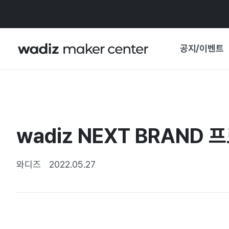
공지/이벤트
공지사항
와디즈
기획전·혜택
wadiz NEXT BRAND
보도자료
마이 와디즈
기획전 캘린더
와디즈
2022.05.27
중요 업데이트
신뢰센터
지원사업