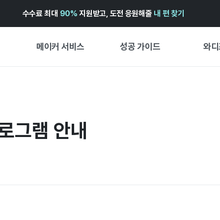
수수료 최대
90%
지원받고, 도전 응원해줄
내 편 찾기
메이커 서비스
성공 가이드
와디
메이커 지원 서비스
펀딩 성공 가이드
첫 시작
와디즈 광고센터 ↗︎
서비스 가이드
유형별 
경험형
 프로그램 안내
도움말센터 ↗︎
와디즈 스쿨
창작형
와디즈 어워즈 ↗︎
성공 스토리
비즈니스
FOR GLOBAL MAKER
펀딩 인
ENGLISH GUIDE
中文指南
한국어 가이드