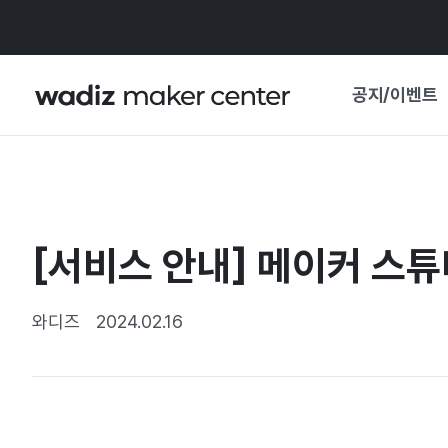
공지/이벤트
공지사항
와디즈
기획전·혜택
[서비스 안내] 메이커 스튜
보도자료
마이 와디즈
기획전 캘린더
와디즈
2024.02.16
중요 업데이트
신뢰센터
지원사업