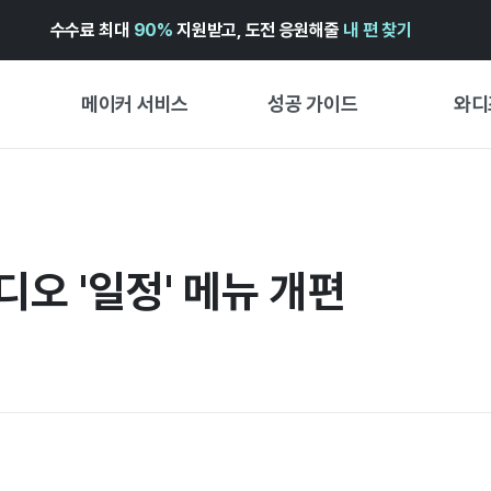
수수료 최대
90%
지원받고, 도전 응원해줄
내 편 찾기
메이커 서비스
성공 가이드
와디
메이커 지원 서비스
펀딩 성공 가이드
첫 시작
와디즈 광고센터 ↗︎
서비스 가이드
유형별 
경험형
디오 '일정' 메뉴 개편
도움말센터 ↗︎
와디즈 스쿨
창작형
와디즈 어워즈 ↗︎
성공 스토리
비즈니스
FOR GLOBAL MAKER
펀딩 인
ENGLISH GUIDE
中文指南
한국어 가이드