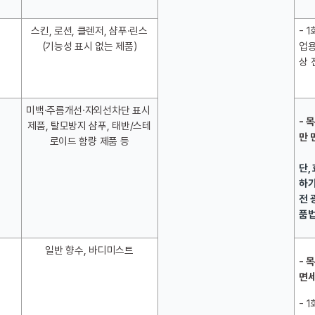
스킨, 로션, 클렌저, 샴푸·린스
- 
(기능성 표시 없는 제품)
업
상 
미백·주름개선·자외선차단 표시 
- 
제품, 탈모방지 샴푸, 태반/스테
만 
로이드 함량 제품 등
단,
하기
전 
품법
일반 향수, 바디미스트
- 
면세
- 