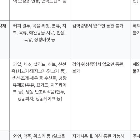
력 보정용 안경, 콘택트렌즈 등
법)
약재
커피 원두, 곡물·씨앗, 분유, 치
검역증명서 없으면 통관 불가
해외
즈, 육류, 애완동물 사료, 인삼, 
불가
녹용, 상황버섯 등
과일, 채소, 샐러드, 허브, 신선
검역·위생증명서 없으면 통관 
해외
육(쇠고기·돼지고기·닭고기 등), 
불가
불가
생선·조개·새우 등 수산물, 냉장 
유제품(우유, 요거트, 치즈케이
크 등), 냉동 반조리식품(만두, 
냉동피자, 냉동케이크 등)
와인, 맥주, 위스키 등 (알코올 
자가사용 1L 이하 통관 가능하
주세