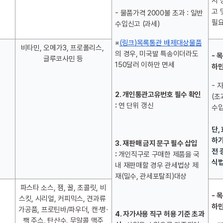
시 
고 
- 물품가격 2000불 초과 : 일반
필요
수입신고 (과세)
※
(링크)목록통관 배제대상물품
비타민, 오메가3, 프로폴리스, 
의 경우, 미국발 특송이더라도 
- 
글루코사민 등
150달러 이하만 면세
하만
- 
2. 개인통관고유번호 필수 확인 
(초
: 
연 단위 갱신
수입
단,
하기
3. 재판매 금지 문구 필수 삽입 
전 
: 
개인직구로 구매한 제품을 국
식법
내 재판매할 경우 관세법상 제
재(밀수, 관세포탈죄)대상
파스타 소스, 잼, 꿀, 초콜릿, 비
- 
스킷, 시리얼, 커피믹스, 견과류 
하만
가공품, 프로틴바/파우더, 캔·병·
4. 자가사용 직구 허용 기준 초과 
팩 주스, 탄산수, 무알콜 맥주