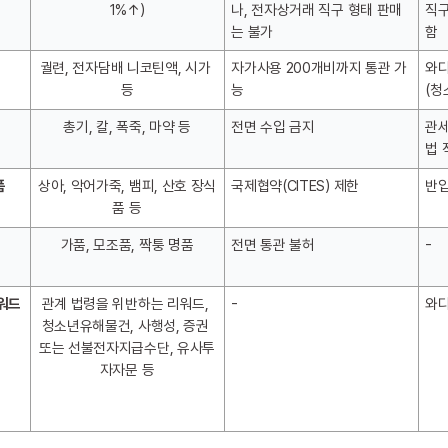
1%↑)
나, 전자상거래 직구 형태 판매
직구
는 불가
함
궐련, 전자담배 니코틴액, 시가 
자가사용 200개비까지 통관 가
와디
등
능
(청
총기, 칼, 폭죽, 마약 등
전면 수입 금지
관
법 
품
상아, 악어가죽, 뱀피, 산호 장식
국제협약(CITES) 제한
반입
품 등
가품, 모조품, 짝퉁 명품
전면 통관 불허
-
리워드
관계 법령을 위반하는 리워드, 
-
와디
청소년유해물건, 사행성, 증권 
또는 선불전자지급수단, 유사투
자자문 등