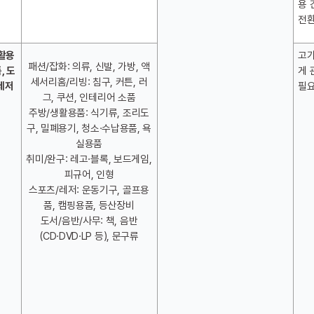
용 
전환
생활용
고가
패션/잡화: 의류, 신발, 가방, 액
, 도
게 
세서리홈/리빙: 침구, 커튼, 러
레저 
필
그, 쿠션, 인테리어 소품
주방/생활용품: 식기류, 조리도
구, 밀폐용기, 청소·수납용품, 욕
실용품
취미/완구: 레고·블록, 보드게임, 
피규어, 인형
스포츠/레저: 운동기구, 골프용
품, 캠핑용품, 등산장비
도서/음반/사무: 책, 음반
(CD·DVD·LP 등), 문구류