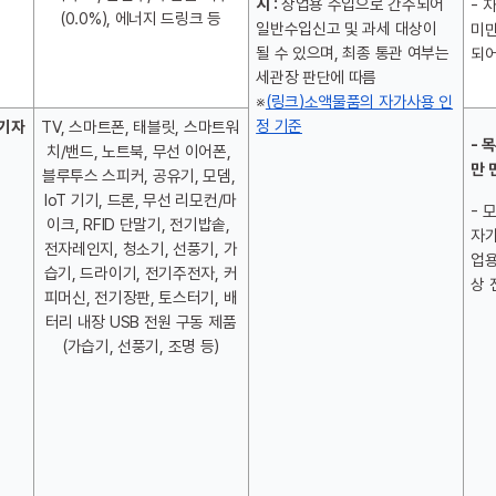
시 :
 상업용 수입으로 간주되어 
- 
(0.0%), 에너지 드링크 등
일반수입신고 및 과세 대상이 
미만
될 수 있으며, 최종 통관 여부는 
되어
세관장 판단에 따름
※
(링크)소액물품의 자가사용 인
정 기준
신기자
TV, 스마트폰, 태블릿, 스마트워
- 
치/밴드, 노트북, 무선 이어폰, 
만 
블루투스 스피커, 공유기, 모뎀, 
IoT 기기, 드론, 무선 리모컨/마
- 
이크, RFID 단말기, 전기밥솥, 
자가
전자레인지, 청소기, 선풍기, 가
업
습기, 드라이기, 전기주전자, 커
상 
피머신, 전기장판, 토스터기, 배
터리 내장 USB 전원 구동 제품
(가습기, 선풍기, 조명 등)