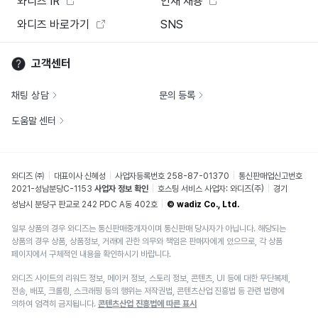
와디즈 IR
인재 채용
와디즈 바로가기
SNS
고객센터
채팅 상담
문의 등록
도움말 센터
와디즈 ㈜
대표이사 신혜성
사업자등록번호 258-87-01370
통신판매업신고번호
2021-성남분당C-1153
사업자 정보 확인
호스팅 서비스 사업자: 와디즈(주)
경기
성남시 분당구 판교로 242 PDC A동 402호
© wadiz Co., Ltd.
일부 상품의 경우 와디즈는 통신판매중개자이며 통신판매 당사자가 아닙니다. 해당되는
상품의 경우 상품, 상품정보, 거래에 관한 의무와 책임은 판매자에게 있으므로, 각 상품
페이지에서 구체적인 내용을 확인하시기 바랍니다.
와디즈 사이트의 리워드 정보, 메이커 정보, 스토리 정보, 콘텐츠, UI 등에 대한 무단복제,
전송, 배포, 크롤링, 스크래핑 등의 행위는 저작권법, 콘텐츠산업 진흥법 등 관련 법령에
의하여 엄격히 금지됩니다.
콘텐츠산업 진흥법에 따른 표시