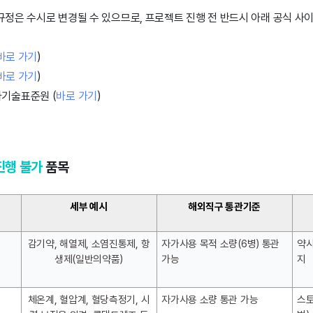
규정은 수시로 변경될 수 있으므로, 프로젝트 진행 전 반드시 아래 공식 사
바로 가기
)
바로 가기
)
기술표준원 (
바로 가기
)
진행 불가
품목
세부 예시
해외직구 통관기준
감기약, 해열제, 소염진통제, 항
자가사용 목적 소량(6병) 통관 
약사
생제(일반의약품)
가능
지
체온계, 혈압계, 혈당측정기, 시
자가사용 소량 통관 가능
스토