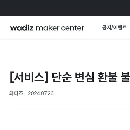
공지/이벤트
공지사항
와디즈
기획전·혜택
[서비스] 단순 변심 환불 
보도자료
마이 와디즈
기획전 캘린더
와디즈
2024.07.26
중요 업데이트
신뢰센터
지원사업