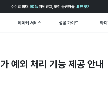
수수료 최대
90%
지원받고, 도전 응원해줄
내 편 찾기
메이커 서비스
성공 가이드
와디
메이커 지원 서비스
펀딩 성공 가이드
첫 시작
와디즈 광고센터 ↗︎
서비스 가이드
유형별 
경험형
불가 예외 처리 기능 제공 안내
도움말센터 ↗︎
와디즈 스쿨
창작형
와디즈 어워즈 ↗︎
성공 스토리
비즈니스
FOR GLOBAL MAKER
펀딩 인
ENGLISH GUIDE
中文指南
한국어 가이드