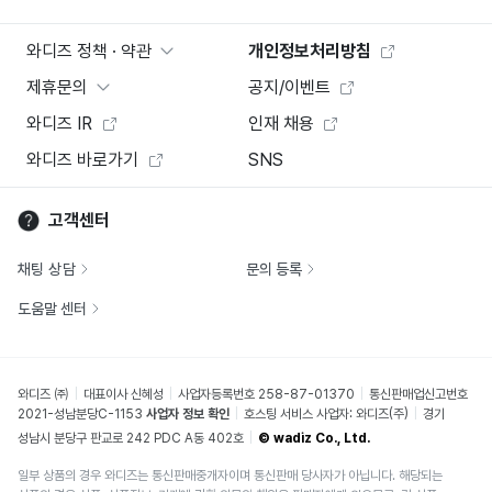
와디즈 정책 · 약관
개인정보처리방침
제휴문의
공지/이벤트
와디즈 IR
인재 채용
와디즈 바로가기
SNS
고객센터
채팅 상담
문의 등록
도움말 센터
와디즈 ㈜
대표이사 신혜성
사업자등록번호 258-87-01370
통신판매업신고번호
2021-성남분당C-1153
사업자 정보 확인
호스팅 서비스 사업자: 와디즈(주)
경기
성남시 분당구 판교로 242 PDC A동 402호
© wadiz Co., Ltd.
일부 상품의 경우 와디즈는 통신판매중개자이며 통신판매 당사자가 아닙니다. 해당되는