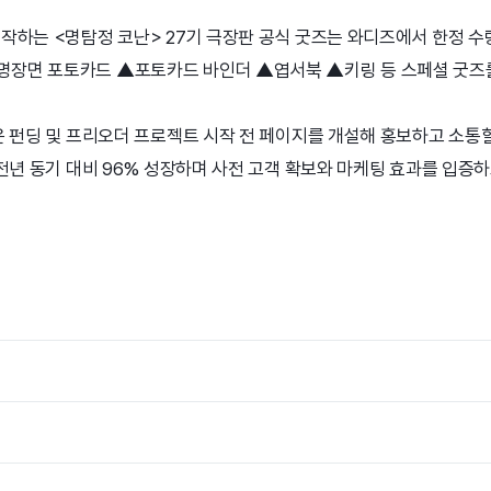
시작하는 <명탐정 코난> 27기 극장판 공식 굿즈는 와디즈에서 한정 수
명장면 포토카드 ▲포토카드 바인더 ▲엽서북 ▲키링 등 스페셜 굿즈를
’은 펀딩 및 프리오더 프로젝트 시작 전 페이지를 개설해 홍보하고 소통할
가 전년 동기 대비 96% 성장하며 사전 고객 확보와 마케팅 효과를 입증하