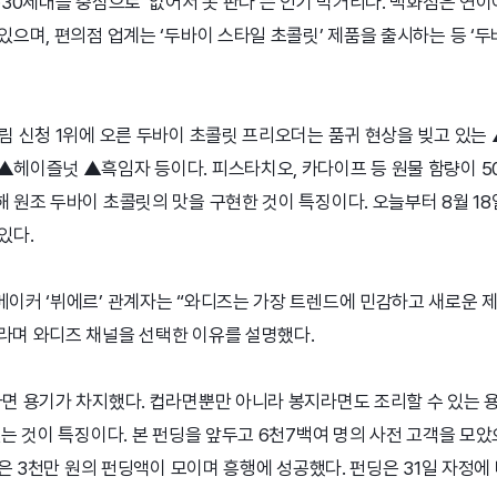
·30세대를 중심으로 ‘없어서 못 판다’는 인기 먹거리다. 백화점은 연
있으며, 편의점 업계는 ‘두바이 스타일 초콜릿’ 제품을 출시하는 등 ‘두
림 신청 1위에 오른 두바이 초콜릿 프리오더는 품귀 현상을 빚고 있는
▲헤이즐넛 ▲흑임자 등이다. 피스타치오, 카다이프 등 원물 함량이 50
 원조 두바이 초콜릿의 맛을 구현한 것이 특징이다. 오늘부터 8월 1
있다.
메이커 ‘뷔에르’ 관계자는 “와디즈는 가장 트렌드에 민감하고 새로운 
라며 와디즈 채널을 선택한 이유를 설명했다.
면 용기가 차지했다. 컵라면뿐만 아니라 봉지라면도 조리할 수 있는 용
있는 것이 특징이다. 본 펀딩을 앞두고 6천7백여 명의 사전 고객을 모았으
 높은 3천만 원의 펀딩액이 모이며 흥행에 성공했다. 펀딩은 31일 자정