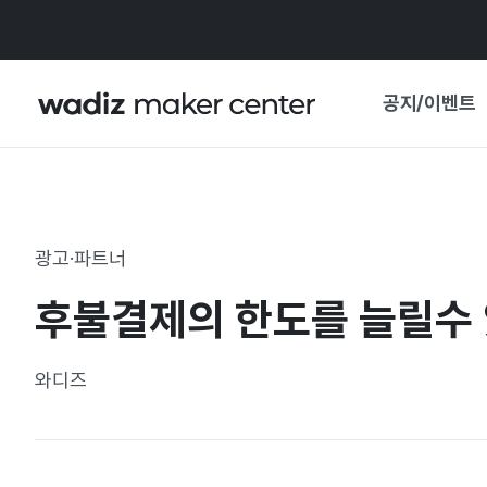
공지/이벤트
공지사항
와디즈
기획전·혜택
광고·파트너
보도자료
마이 와디즈
후불결제의 한도를 늘릴수 
기획전 캘린더
중요 업데이트
신뢰센터
와디즈
지원사업