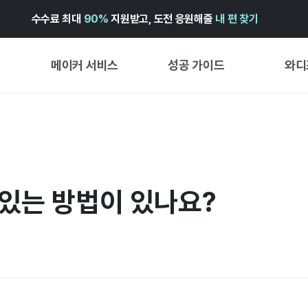
수수료 최대
90%
지원받고, 도전 응원해줄
내 편 찾기
메이커 서비스
성공 가이드
와디
메이커 지원 서비스
펀딩 성공 가이드
첫 시작
와디즈 광고센터 ↗︎
서비스 가이드
유형별 
경험형
도움말센터 ↗︎
와디즈 스쿨
있는 방법이 있나요?
창작형
와디즈 어워즈 ↗︎
성공 스토리
비즈니스
FOR GLOBAL MAKER
펀딩 인
ENGLISH GUIDE
中文指南
한국어 가이드