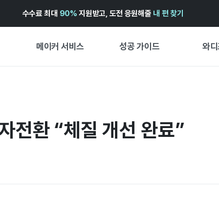
수수료 최대
90%
지원받고, 도전 응원해줄
내 편 찾기
메이커 서비스
성공 가이드
와디
메이커 지원 서비스
펀딩 성공 가이드
첫 시작
와디즈 광고센터 ↗︎
서비스 가이드
유형별 
경험형
자전환 “체질 개선 완료”
도움말센터 ↗︎
와디즈 스쿨
창작형
와디즈 어워즈 ↗︎
성공 스토리
비즈니스
FOR GLOBAL MAKER
펀딩 인
ENGLISH GUIDE
中文指南
한국어 가이드