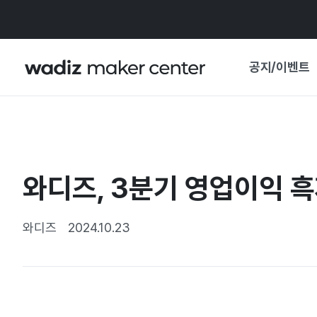
공지/이벤트
공지사항
와디즈
기획전·혜택
와디즈, 3분기 영업이익 흑
보도자료
마이 와디즈
기획전 캘린더
와디즈
2024.10.23
중요 업데이트
신뢰센터
지원사업