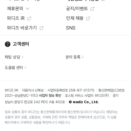
제휴문의
공지/이벤트
와디즈 IR
인재 채용
와디즈 바로가기
SNS
고객센터
채팅 상담
문의 등록
도움말 센터
와디즈 ㈜
대표이사 신혜성
사업자등록번호 258-87-01370
통신판매업신고번호
2021-성남분당C-1153
사업자 정보 확인
호스팅 서비스 사업자: 와디즈(주)
경기
성남시 분당구 판교로 242 PDC A동 402호
© wadiz Co., Ltd.
일부 상품의 경우 와디즈는 통신판매중개자이며 통신판매 당사자가 아닙니다. 해당되는
상품의 경우 상품, 상품정보, 거래에 관한 의무와 책임은 판매자에게 있으므로, 각 상품
페이지에서 구체적인 내용을 확인하시기 바랍니다.