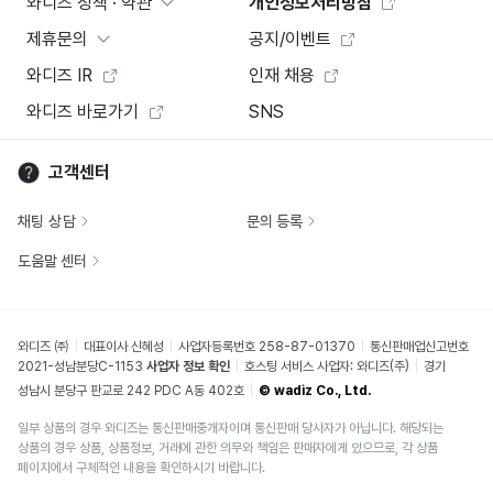
와디즈 정책 · 약관
개인정보처리방침
제휴문의
공지/이벤트
와디즈 IR
인재 채용
와디즈 바로가기
SNS
고객센터
채팅 상담
문의 등록
도움말 센터
와디즈 ㈜
대표이사 신혜성
사업자등록번호 258-87-01370
통신판매업신고번호
2021-성남분당C-1153
사업자 정보 확인
호스팅 서비스 사업자: 와디즈(주)
경기
성남시 분당구 판교로 242 PDC A동 402호
© wadiz Co., Ltd.
일부 상품의 경우 와디즈는 통신판매중개자이며 통신판매 당사자가 아닙니다. 해당되는
상품의 경우 상품, 상품정보, 거래에 관한 의무와 책임은 판매자에게 있으므로, 각 상품
페이지에서 구체적인 내용을 확인하시기 바랍니다.