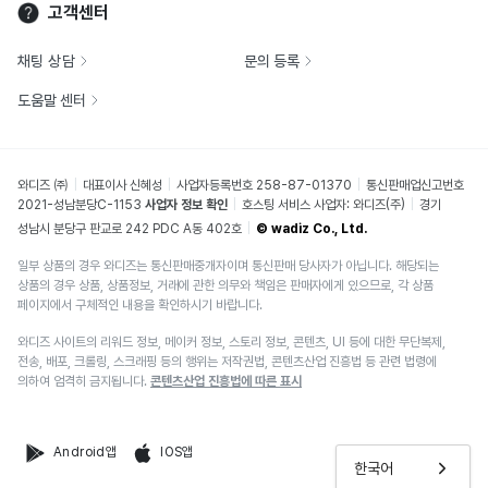
고객센터
채팅 상담
문의 등록
도움말 센터
와디즈 ㈜
대표이사 신혜성
사업자등록번호 258-87-01370
통신판매업신고번호
2021-성남분당C-1153
사업자 정보 확인
호스팅 서비스 사업자: 와디즈(주)
경기
성남시 분당구 판교로 242 PDC A동 402호
© wadiz Co., Ltd.
일부 상품의 경우 와디즈는 통신판매중개자이며 통신판매 당사자가 아닙니다. 해당되는
상품의 경우 상품, 상품정보, 거래에 관한 의무와 책임은 판매자에게 있으므로, 각 상품
페이지에서 구체적인 내용을 확인하시기 바랍니다.
와디즈 사이트의 리워드 정보, 메이커 정보, 스토리 정보, 콘텐츠, UI 등에 대한 무단복제,
전송, 배포, 크롤링, 스크래핑 등의 행위는 저작권법, 콘텐츠산업 진흥법 등 관련 법령에
의하여 엄격히 금지됩니다.
콘텐츠산업 진흥법에 따른 표시
Android앱
IOS앱
한국어