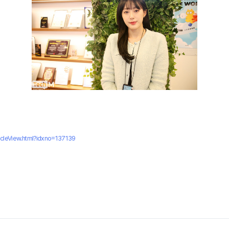
ticleView.html?idxno=137139