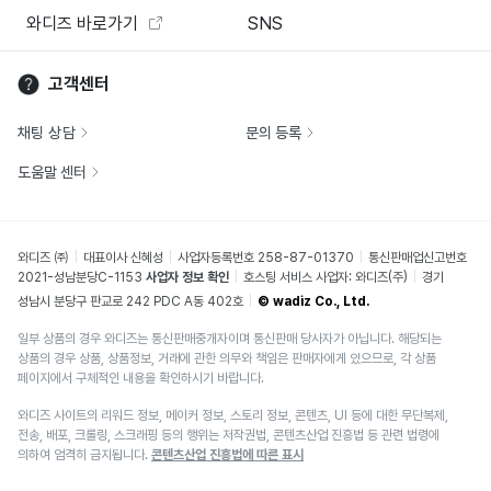
와디즈 바로가기
SNS
고객센터
채팅 상담
문의 등록
도움말 센터
와디즈 ㈜
대표이사 신혜성
사업자등록번호 258-87-01370
통신판매업신고번호
2021-성남분당C-1153
사업자 정보 확인
호스팅 서비스 사업자: 와디즈(주)
경기
성남시 분당구 판교로 242 PDC A동 402호
© wadiz Co., Ltd.
일부 상품의 경우 와디즈는 통신판매중개자이며 통신판매 당사자가 아닙니다. 해당되는
상품의 경우 상품, 상품정보, 거래에 관한 의무와 책임은 판매자에게 있으므로, 각 상품
페이지에서 구체적인 내용을 확인하시기 바랍니다.
와디즈 사이트의 리워드 정보, 메이커 정보, 스토리 정보, 콘텐츠, UI 등에 대한 무단복제,
전송, 배포, 크롤링, 스크래핑 등의 행위는 저작권법, 콘텐츠산업 진흥법 등 관련 법령에
의하여 엄격히 금지됩니다.
콘텐츠산업 진흥법에 따른 표시