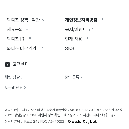
와디즈 정책 · 약관
개인정보처리방침
제휴문의
공지/이벤트
와디즈 IR
인재 채용
와디즈 바로가기
SNS
고객센터
채팅 상담
문의 등록
도움말 센터
와디즈 ㈜
대표이사 신혜성
사업자등록번호 258-87-01370
통신판매업신고번호
2021-성남분당C-1153
사업자 정보 확인
호스팅 서비스 사업자: 와디즈(주)
경기
성남시 분당구 판교로 242 PDC A동 402호
© wadiz Co., Ltd.