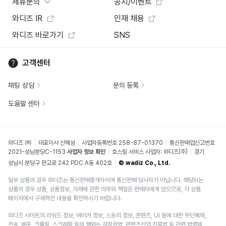
제휴문의
공지/이벤트
와디즈 IR
인재 채용
와디즈 바로가기
SNS
고객센터
채팅 상담
문의 등록
도움말 센터
와디즈 ㈜
대표이사 신혜성
사업자등록번호 258-87-01370
통신판매업신고번호
2021-성남분당C-1153
사업자 정보 확인
호스팅 서비스 사업자: 와디즈(주)
경기
성남시 분당구 판교로 242 PDC A동 402호
© wadiz Co., Ltd.
일부 상품의 경우 와디즈는 통신판매중개자이며 통신판매 당사자가 아닙니다. 해당되는
상품의 경우 상품, 상품정보, 거래에 관한 의무와 책임은 판매자에게 있으므로, 각 상품
페이지에서 구체적인 내용을 확인하시기 바랍니다.
와디즈 사이트의 리워드 정보, 메이커 정보, 스토리 정보, 콘텐츠, UI 등에 대한 무단복제,
전송, 배포, 크롤링, 스크래핑 등의 행위는 저작권법, 콘텐츠산업 진흥법 등 관련 법령에