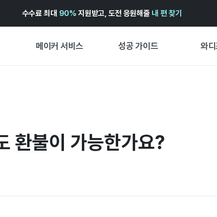
수수료 최대
90%
지원받고, 도전 응원해줄
내 편 찾기
메이커 서비스
성공 가이드
와디
메이커 지원 서비스
펀딩 성공 가이드
첫 시작
와디즈 광고센터 ↗︎
서비스 가이드
유형별 
경험형
도움말센터 ↗︎
와디즈 스쿨
도 환불이 가능한가요?
창작형
와디즈 어워즈 ↗︎
성공 스토리
비즈니스
FOR GLOBAL MAKER
펀딩 인
ENGLISH GUIDE
中文指南
한국어 가이드