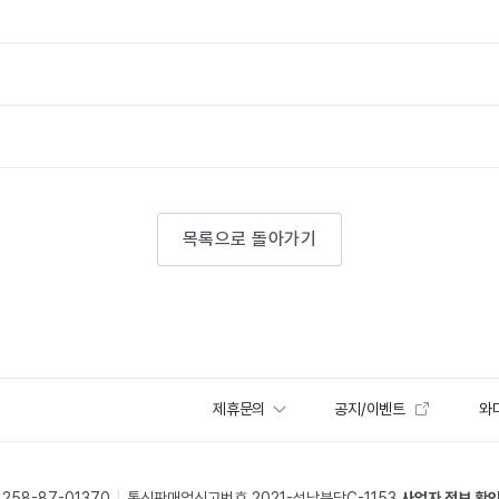
목록으로 돌아가기
제휴문의
공지/이벤트
와디
58-87-01370
통신판매업신고번호 2021-성남분당C-1153
사업자 정보 확