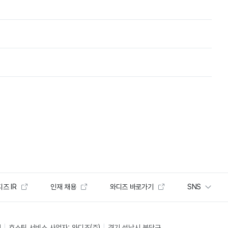
즈 IR
인재 채용
와디즈 바로가기
SNS
인
호스팅 서비스 사업자: 와디즈(주)
경기 성남시 분당구