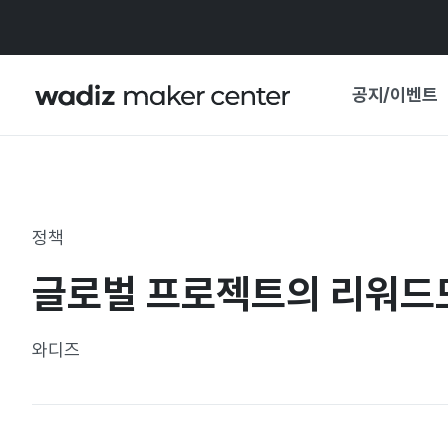
공지/이벤트
공지사항
와디즈
기획전·혜택
정책
보도자료
마이 와디즈
글로벌 프로젝트의 리워드
기획전 캘린더
중요 업데이트
신뢰센터
와디즈
지원사업