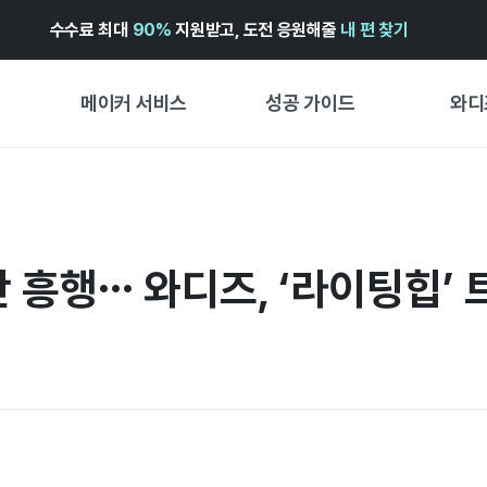
수수료 최대
90%
지원받고, 도전 응원해줄
내 편 찾기
메이커 서비스
성공 가이드
와디
메이커 지원 서비스
펀딩 성공 가이드
첫 시작
와디즈 광고센터 ↗︎
서비스 가이드
유형별 
경험형
단 흥행… 와디즈, ‘라이팅힙’
도움말센터 ↗︎
와디즈 스쿨
창작형
와디즈 어워즈 ↗︎
성공 스토리
비즈니스
FOR GLOBAL MAKER
펀딩 인
ENGLISH GUIDE
中文指南
한국어 가이드