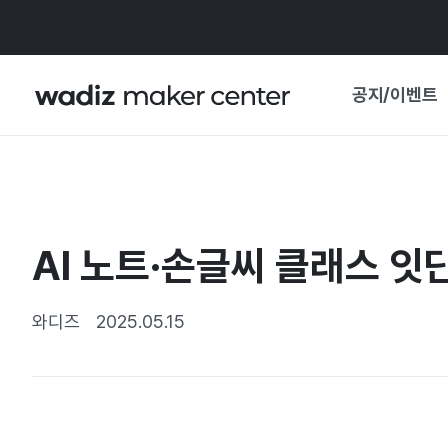
공지/이벤트
공지사항
와디즈
기획전·혜택
AI 노트·손글씨 클래스 잇
보도자료
마이 와디즈
기획전 캘린더
와디즈
2025.05.15
중요 업데이트
신뢰센터
지원사업