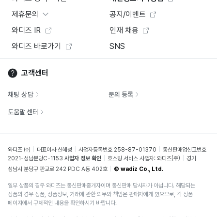
제휴문의
공지/이벤트
와디즈 IR
인재 채용
와디즈 바로가기
SNS
고객센터
채팅 상담
문의 등록
도움말 센터
와디즈 ㈜
대표이사 신혜성
사업자등록번호 258-87-01370
통신판매업신고번호
2021-성남분당C-1153
사업자 정보 확인
호스팅 서비스 사업자: 와디즈(주)
경기
성남시 분당구 판교로 242 PDC A동 402호
© wadiz Co., Ltd.
일부 상품의 경우 와디즈는 통신판매중개자이며 통신판매 당사자가 아닙니다. 해당되는
상품의 경우 상품, 상품정보, 거래에 관한 의무와 책임은 판매자에게 있으므로, 각 상품
페이지에서 구체적인 내용을 확인하시기 바랍니다.