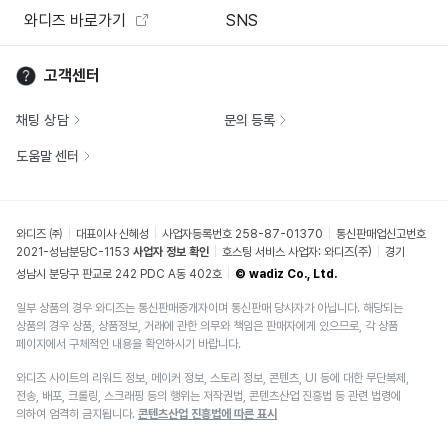
와디즈 바로가기
SNS
고객센터
채팅 상담
문의 등록
도움말 센터
와디즈 ㈜
대표이사 신혜성
사업자등록번호 258-87-01370
통신판매업신고번호
2021-성남분당C-1153
사업자 정보 확인
호스팅 서비스 사업자: 와디즈(주)
경기
성남시 분당구 판교로 242 PDC A동 402호
© wadiz Co., Ltd.
일부 상품의 경우 와디즈는 통신판매중개자이며 통신판매 당사자가 아닙니다. 해당되는
상품의 경우 상품, 상품정보, 거래에 관한 의무와 책임은 판매자에게 있으므로, 각 상품
페이지에서 구체적인 내용을 확인하시기 바랍니다.
와디즈 사이트의 리워드 정보, 메이커 정보, 스토리 정보, 콘텐츠, UI 등에 대한 무단복제,
전송, 배포, 크롤링, 스크래핑 등의 행위는 저작권법, 콘텐츠산업 진흥법 등 관련 법령에
의하여 엄격히 금지됩니다.
콘텐츠산업 진흥법에 따른 표시