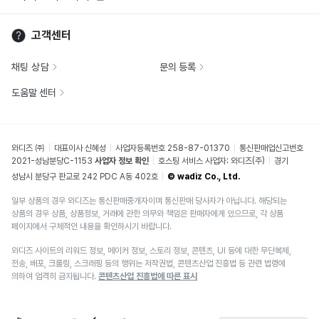
고객센터
채팅 상담
문의 등록
도움말 센터
와디즈 ㈜
대표이사 신혜성
사업자등록번호 258-87-01370
통신판매업신고번호
2021-성남분당C-1153
사업자 정보 확인
호스팅 서비스 사업자: 와디즈(주)
경기
성남시 분당구 판교로 242 PDC A동 402호
© wadiz Co., Ltd.
일부 상품의 경우 와디즈는 통신판매중개자이며 통신판매 당사자가 아닙니다. 해당되는
상품의 경우 상품, 상품정보, 거래에 관한 의무와 책임은 판매자에게 있으므로, 각 상품
페이지에서 구체적인 내용을 확인하시기 바랍니다.
와디즈 사이트의 리워드 정보, 메이커 정보, 스토리 정보, 콘텐츠, UI 등에 대한 무단복제,
전송, 배포, 크롤링, 스크래핑 등의 행위는 저작권법, 콘텐츠산업 진흥법 등 관련 법령에
의하여 엄격히 금지됩니다.
콘텐츠산업 진흥법에 따른 표시