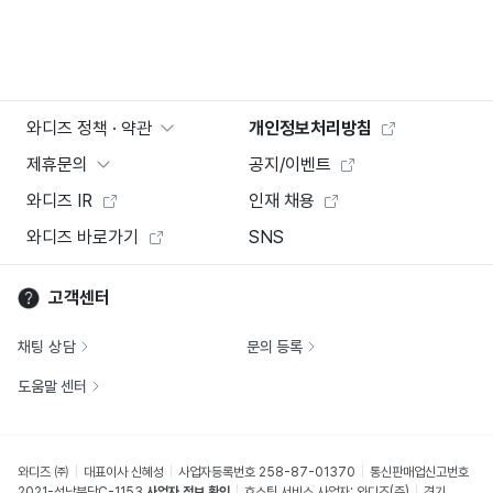
와디즈 정책 · 약관
개인정보처리방침
제휴문의
공지/이벤트
와디즈 IR
인재 채용
와디즈 바로가기
SNS
고객센터
채팅 상담
문의 등록
도움말 센터
와디즈 ㈜
대표이사 신혜성
사업자등록번호 258-87-01370
통신판매업신고번호
2021-성남분당C-1153
사업자 정보 확인
호스팅 서비스 사업자: 와디즈(주)
경기