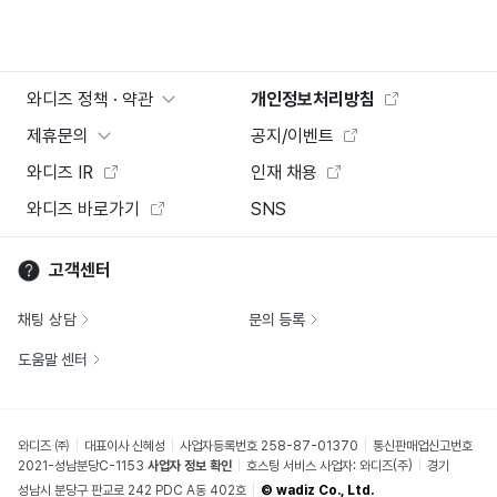
와디즈 정책 · 약관
개인정보처리방침
제휴문의
공지/이벤트
와디즈 IR
인재 채용
와디즈 바로가기
SNS
고객센터
채팅 상담
문의 등록
도움말 센터
와디즈 ㈜
대표이사 신혜성
사업자등록번호 258-87-01370
통신판매업신고번호
2021-성남분당C-1153
사업자 정보 확인
호스팅 서비스 사업자: 와디즈(주)
경기
성남시 분당구 판교로 242 PDC A동 402호
© wadiz Co., Ltd.