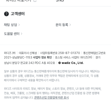
와디즈 바로가기
SNS
고객센터
채팅 상담
문의 등록
도움말 센터
와디즈 ㈜
대표이사 신혜성
사업자등록번호 258-87-01370
통신판매업신고번호
2021-성남분당C-1153
사업자 정보 확인
호스팅 서비스 사업자: 와디즈(주)
경기
성남시 분당구 판교로 242 PDC A동 402호
© wadiz Co., Ltd.
일부 상품의 경우 와디즈는 통신판매중개자이며 통신판매 당사자가 아닙니다. 해당되는
상품의 경우 상품, 상품정보, 거래에 관한 의무와 책임은 판매자에게 있으므로, 각 상품
페이지에서 구체적인 내용을 확인하시기 바랍니다.
와디즈 사이트의 리워드 정보, 메이커 정보, 스토리 정보, 콘텐츠, UI 등에 대한 무단복제,
전송, 배포, 크롤링, 스크래핑 등의 행위는 저작권법, 콘텐츠산업 진흥법 등 관련 법령에
의하여 엄격히 금지됩니다.
콘텐츠산업 진흥법에 따른 표시