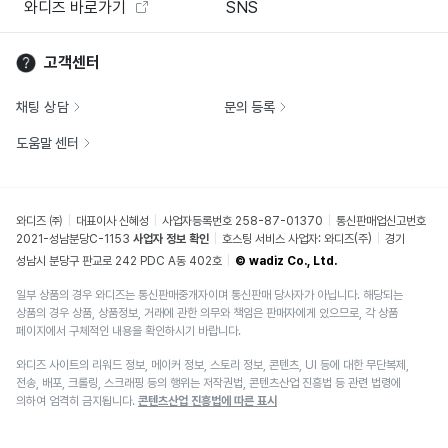
와디즈 바로가기
SNS
고객센터
채팅 상담
문의 등록
도움말 센터
와디즈 ㈜
대표이사 신혜성
사업자등록번호 258-87-01370
통신판매업신고번호
2021-성남분당C-1153
사업자 정보 확인
호스팅 서비스 사업자: 와디즈(주)
경기
성남시 분당구 판교로 242 PDC A동 402호
© wadiz Co., Ltd.
일부 상품의 경우 와디즈는 통신판매중개자이며 통신판매 당사자가 아닙니다. 해당되는
상품의 경우 상품, 상품정보, 거래에 관한 의무와 책임은 판매자에게 있으므로, 각 상품
페이지에서 구체적인 내용을 확인하시기 바랍니다.
와디즈 사이트의 리워드 정보, 메이커 정보, 스토리 정보, 콘텐츠, UI 등에 대한 무단복제,
전송, 배포, 크롤링, 스크래핑 등의 행위는 저작권법, 콘텐츠산업 진흥법 등 관련 법령에
의하여 엄격히 금지됩니다.
콘텐츠산업 진흥법에 따른 표시