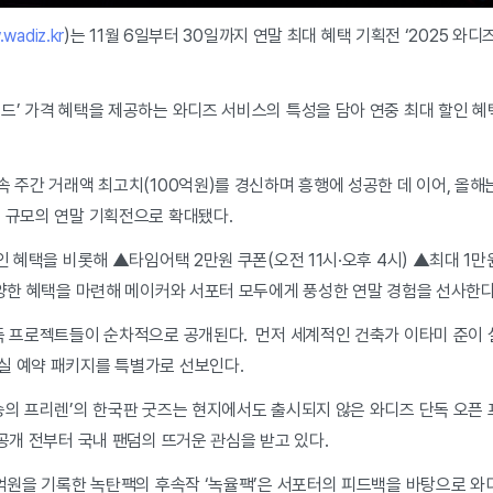
wadiz.kr
)는 11월 6일부터 30일까지 연말 최대 혜택 기획전 ‘2025 와
드’ 가격 혜택을 제공하는 와디즈 서비스의 특성을 담아 연중 최대 할인 
 주간 거래액 최고치(100억원)를 경신하며 흥행에 성공한 데 이어, 올해는
대 규모의 연말 기획전으로 확대됐다.
인 혜택을 비롯해 ▲타임어택 2만원 쿠폰(오전 11시·오후 4시) ▲최대 1
다양한 혜택을 마련해 메이커와 서포터 모두에게 풍성한 연말 경험을 선사한다
독 프로젝트들이 순차적으로 공개된다. 먼저 세계적인 건축가 이타미 준이 설
실 예약 패키지를 특별가로 선보인다.
송의 프리렌’의 한국판 굿즈는 현지에서도 출시되지 않은 와디즈 단독 오픈 
 공개 전부터 국내 팬덤의 뜨거운 관심을 받고 있다.
3억원을 기록한 녹탄팩의 후속작 ‘녹율팩’은 서포터의 피드백을 바탕으로 와