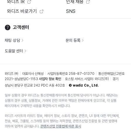
와디즈 IR
인재 채용
와디즈 바로가기
SNS
고객센터
채팅 상담
문의 등록
도움말 센터
와디즈 ㈜
대표이사 신혜성
사업자등록번호 258-87-01370
통신판매업신고번호
2021-성남분당C-1153
사업자 정보 확인
호스팅 서비스 사업자: 와디즈(주)
경기
성남시 분당구 판교로 242 PDC A동 402호
© wadiz Co., Ltd.
일부 상품의 경우 와디즈는 통신판매중개자이며 통신판매 당사자가 아닙니다. 해당되는
상품의 경우 상품, 상품정보, 거래에 관한 의무와 책임은 판매자에게 있으므로, 각 상품
페이지에서 구체적인 내용을 확인하시기 바랍니다.
와디즈 사이트의 리워드 정보, 메이커 정보, 스토리 정보, 콘텐츠, UI 등에 대한 무단복제,
전송, 배포, 크롤링, 스크래핑 등의 행위는 저작권법, 콘텐츠산업 진흥법 등 관련 법령에
의하여 엄격히 금지됩니다.
콘텐츠산업 진흥법에 따른 표시