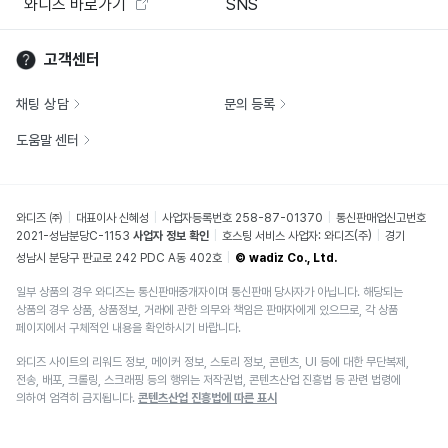
와디즈 바로가기
SNS
고객센터
채팅 상담
문의 등록
도움말 센터
와디즈 ㈜
대표이사 신혜성
사업자등록번호 258-87-01370
통신판매업신고번호
2021-성남분당C-1153
사업자 정보 확인
호스팅 서비스 사업자: 와디즈(주)
경기
성남시 분당구 판교로 242 PDC A동 402호
© wadiz Co., Ltd.
일부 상품의 경우 와디즈는 통신판매중개자이며 통신판매 당사자가 아닙니다. 해당되는
상품의 경우 상품, 상품정보, 거래에 관한 의무와 책임은 판매자에게 있으므로, 각 상품
페이지에서 구체적인 내용을 확인하시기 바랍니다.
와디즈 사이트의 리워드 정보, 메이커 정보, 스토리 정보, 콘텐츠, UI 등에 대한 무단복제,
전송, 배포, 크롤링, 스크래핑 등의 행위는 저작권법, 콘텐츠산업 진흥법 등 관련 법령에
의하여 엄격히 금지됩니다.
콘텐츠산업 진흥법에 따른 표시