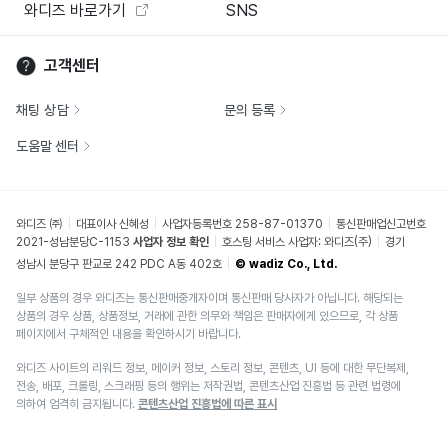
와디즈 바로가기
SNS
고객센터
채팅 상담
문의 등록
도움말 센터
와디즈 ㈜
대표이사 신혜성
사업자등록번호 258-87-01370
통신판매업신고번호
2021-성남분당C-1153
사업자 정보 확인
호스팅 서비스 사업자: 와디즈(주)
경기
성남시 분당구 판교로 242 PDC A동 402호
© wadiz Co., Ltd.
일부 상품의 경우 와디즈는 통신판매중개자이며 통신판매 당사자가 아닙니다. 해당되는
상품의 경우 상품, 상품정보, 거래에 관한 의무와 책임은 판매자에게 있으므로, 각 상품
페이지에서 구체적인 내용을 확인하시기 바랍니다.
와디즈 사이트의 리워드 정보, 메이커 정보, 스토리 정보, 콘텐츠, UI 등에 대한 무단복제,
전송, 배포, 크롤링, 스크래핑 등의 행위는 저작권법, 콘텐츠산업 진흥법 등 관련 법령에
의하여 엄격히 금지됩니다.
콘텐츠산업 진흥법에 따른 표시