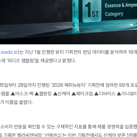
wadiz.kr
)는 지난 1월 진행한 뷰티 기획전의 펀딩 데이터를 분석하여 16
트에 ‘와디즈 엠블럼’을 제공했다고 밝혔다.
15일부터 28일까지 진행된 ‘2026 해피뉴뷰티’ 기획전에 참여한 99개 
·앰플 ▲마스크·팩 ▲클렌징 ▲선케어 ▲메이크업 ▲디바이스 ▲이너뷰티 ▲K
가 이름을 올렸다.
소비자 반응을 확인할 수 있는 구체적인 지표를 통해 제품 경쟁력을 입증했
건을 기록한 벨라씨앤씨의 ‘선에센스’는 이번 기획전에서도 선케어 부문 1위를