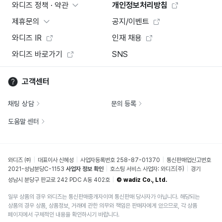
와디즈 정책 · 약관
개인정보처리방침
제휴문의
공지/이벤트
와디즈 IR
인재 채용
와디즈 바로가기
SNS
고객센터
채팅 상담
문의 등록
도움말 센터
와디즈 ㈜
대표이사 신혜성
사업자등록번호 258-87-01370
통신판매업신고번호
2021-성남분당C-1153
사업자 정보 확인
호스팅 서비스 사업자: 와디즈(주)
경기
성남시 분당구 판교로 242 PDC A동 402호
© wadiz Co., Ltd.
일부 상품의 경우 와디즈는 통신판매중개자이며 통신판매 당사자가 아닙니다. 해당되는
상품의 경우 상품, 상품정보, 거래에 관한 의무와 책임은 판매자에게 있으므로, 각 상품
페이지에서 구체적인 내용을 확인하시기 바랍니다.