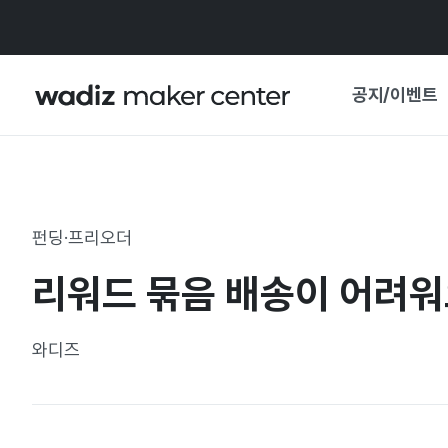
공지/이벤트
공지사항
와디즈
기획전·혜택
펀딩·프리오더
보도자료
마이 와디즈
리워드 묶음 배송이 어려워
기획전 캘린더
중요 업데이트
신뢰센터
와디즈
지원사업