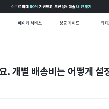
수수료 최대
90%
지원받고, 도전 응원해줄
내 편 찾기
메이커 서비스
성공 가이드
와디
메이커 지원 서비스
펀딩 성공 가이드
첫 시작
와디즈 광고센터 ↗︎
서비스 가이드
유형별 
경험형
도움말센터 ↗︎
와디즈 스쿨
요. 개별 배송비는 어떻게 설
창작형
와디즈 어워즈 ↗︎
성공 스토리
비즈니스
FOR GLOBAL MAKER
펀딩 인
ENGLISH GUIDE
中文指南
한국어 가이드