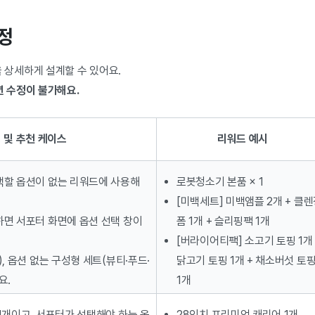
설정
 상세하게 설계할 수 있어요.
션 수정이 불가해요.
 및 추천 케이스
리워드 예시
택할 옵션이 없는 리워드에 사용해
로봇청소기 본품 × 1
[미백세트] 미백앰플 2개 + 클
면 서포터 화면에 옵션 선택 창이
폼 1개 + 슬리핑팩 1개
[버라이어티팩] 소고기 토핑 1개 
, 옵션 없는 구성형 세트(뷰티·푸드·
닭고기 토핑 1개 + 채소버섯 토
요.
1개
1개이고, 서포터가 선택해야 하는 옵
28인치 프리미엄 캐리어 1개