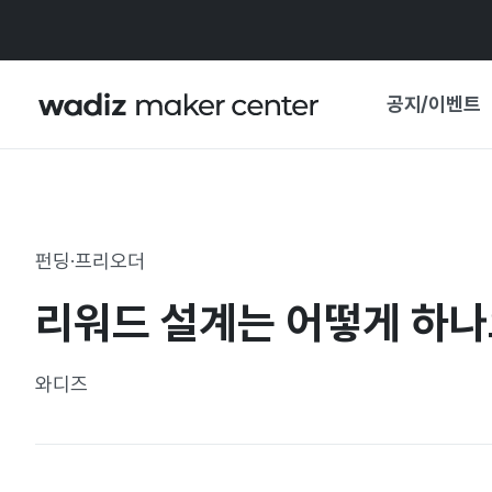
공지/이벤트
공지사항
와디즈
기획전·혜택
펀딩·프리오더
보도자료
마이 와디즈
리워드 설계는 어떻게 하나
기획전 캘린더
중요 업데이트
신뢰센터
와디즈
지원사업