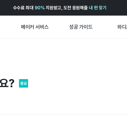
수수료 최대
90%
지원받고, 도전 응원해줄
내 편 찾기
메이커 서비스
성공 가이드
와디
메이커 지원 서비스
펀딩 성공 가이드
첫 시작
와디즈 광고센터 ↗︎
서비스 가이드
유형별 
경험형
도움말센터 ↗︎
와디즈 스쿨
요?
창작형
와디즈 어워즈 ↗︎
성공 스토리
중요
비즈니스
FOR GLOBAL MAKER
펀딩 인
ENGLISH GUIDE
中文指南
한국어 가이드