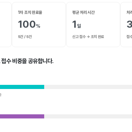
1차 조치 완료율
평균 처리 시간
처
100
1
%
일
5건 / 5건
신고 접수 → 조치 완료
접수
 접수 비중을 공유합니다.
중