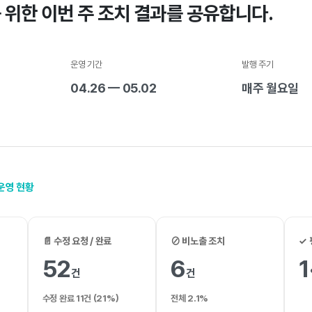
 위한 이번 주 조치 결과를 공유합니다.
운영 기간
발행 주기
04.26 — 05.02
매주 월요일
 운영 현황
📄 수정 요청 / 완료
⊘ 비노출 조치
✓ 
52
6
1
건
건
수정 완료 11건 (21%)
전체 2.1%