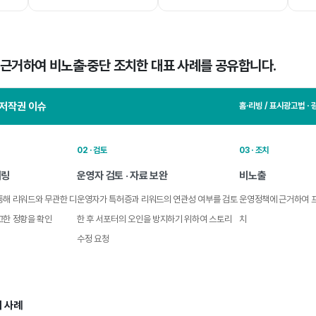
 근거하여 비노출·중단 조치한 대표 사례를 공유합니다.
 저작권 이슈
홈·리빙 / 표시광고법 · 
02 · 검토
03 · 조치
터링
운영자 검토 · 자료 보완
비노출
통해 리워드와 무관한 디
운영자가 특허증과 리워드의 연관성 여부를 검토
운영정책에 근거하여 프
고한 정황을 확인
한 후 서포터의 오인을 방지하기 위하여 스토리
치
수정 요청
 사례