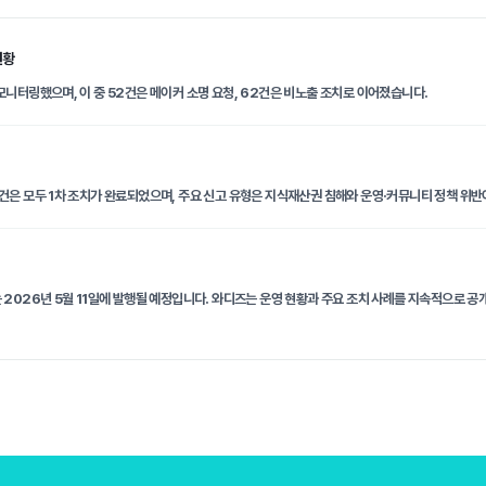
현황
모니터링했으며, 이 중 52건은 메이커 소명 요청, 62건은 비노출 조치로 이어졌습니다.
건은 모두 1차 조치가 완료되었으며, 주요 신고 유형은 지식재산권 침해와 운영·커뮤니티 정책 위
 2026년 5월 11일에 발행될 예정입니다. 와디즈는 운영 현황과 주요 조치 사례를 지속적으로 공