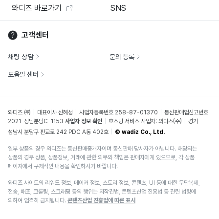
와디즈 바로가기
SNS
고객센터
채팅 상담
문의 등록
도움말 센터
와디즈 ㈜
대표이사 신혜성
사업자등록번호 258-87-01370
통신판매업신고번호
2021-성남분당C-1153
사업자 정보 확인
호스팅 서비스 사업자: 와디즈(주)
경기
성남시 분당구 판교로 242 PDC A동 402호
© wadiz Co., Ltd.
일부 상품의 경우 와디즈는 통신판매중개자이며 통신판매 당사자가 아닙니다. 해당되는
상품의 경우 상품, 상품정보, 거래에 관한 의무와 책임은 판매자에게 있으므로, 각 상품
페이지에서 구체적인 내용을 확인하시기 바랍니다.
와디즈 사이트의 리워드 정보, 메이커 정보, 스토리 정보, 콘텐츠, UI 등에 대한 무단복제,
전송, 배포, 크롤링, 스크래핑 등의 행위는 저작권법, 콘텐츠산업 진흥법 등 관련 법령에
의하여 엄격히 금지됩니다.
콘텐츠산업 진흥법에 따른 표시