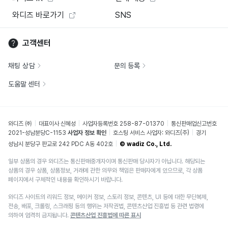
와디즈 바로가기
SNS
고객센터
채팅 상담
문의 등록
도움말 센터
와디즈 ㈜
대표이사 신혜성
사업자등록번호 258-87-01370
통신판매업신고번호
2021-성남분당C-1153
사업자 정보 확인
호스팅 서비스 사업자: 와디즈(주)
경기
성남시 분당구 판교로 242 PDC A동 402호
© wadiz Co., Ltd.
일부 상품의 경우 와디즈는 통신판매중개자이며 통신판매 당사자가 아닙니다. 해당되는
상품의 경우 상품, 상품정보, 거래에 관한 의무와 책임은 판매자에게 있으므로, 각 상품
페이지에서 구체적인 내용을 확인하시기 바랍니다.
와디즈 사이트의 리워드 정보, 메이커 정보, 스토리 정보, 콘텐츠, UI 등에 대한 무단복제,
전송, 배포, 크롤링, 스크래핑 등의 행위는 저작권법, 콘텐츠산업 진흥법 등 관련 법령에
의하여 엄격히 금지됩니다.
콘텐츠산업 진흥법에 따른 표시