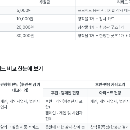
후원금
리워드 
5,000원
프로젝트 응원 + 디지털 감사 메
10,000원
창작물 1개 + 감사 카드
20,000원
창작물 1개 + 한정판 굿즈 1개
30,000원
창작물 1개 + 한정판 굿즈 1개 +
워드 비교 한눈에 보기
런칭형 펀딩 (후원·팬덤 카
후원·팬덤 카테고리
테고리 외)
후원 · 캠페인 펀딩
아티스트 펀딩
개인, 개인사업자, 법인사
후원 : 개인(미성년자 포
개인, 개인사업자, 법인
업자
함)
캠페인 : 개인 및 사업자
전체
알리고 싶은 제품·서비스
응원에 대한 감사·참여 증
창작물(독점/한정판 결과