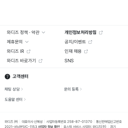
와디즈 정책 · 약관
개인정보처리방침
제휴문의
공지/이벤트
와디즈 IR
인재 채용
와디즈 바로가기
SNS
고객센터
채팅 상담
문의 등록
도움말 센터
와디즈 ㈜
대표이사 신혜성
사업자등록번호 258-87-01370
통신판매업신고번호
2021-성남분당C-1153
사업자 정보 확인
호스팅 서비스 사업자: 와디즈(주)
경기