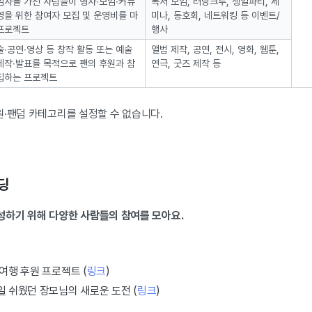
심사를 가진 사람들이 행사∙모임∙커뮤
독서 모임, 러닝크루, 생일파티, 세
영을 위한 참여자 모집 및 운영비를 마
미나, 동호회, 네트워킹 등 이벤트/
프로젝트
행사
술∙공연∙영상 등 창작 활동 또는 예술
앨범 제작, 공연, 전시, 영화, 웹툰,
제작∙발표를 목적으로 팬의 후원과 참
연극, 굿즈 제작 등
집하는 프로젝트
원·팬덤 카테고리를 설정할 수 없습니다.
딩
 달성하기 위해 다양한 사람들의 참여를 모아요.
 여행 후원 프로젝트 (
링크
)
일 쉬웠던 장모님의 새로운 도전 (
링크
)