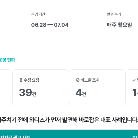
운영 기간
발행 주기
06.28 — 07.04
매주 월요일
 운영 현황
📄 수정 요청
⊘ 비노출 조치
✓ 
39
4
1
건
건
 마주치기 전에 와디즈가 먼저 발견해 바로잡은 대표 사례입니다
자자문 광고 사례
투자