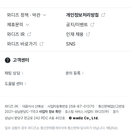
와디즈 정책 · 약관
개인정보처리방침
제휴문의
공지/이벤트
와디즈 IR
인재 채용
와디즈 바로가기
SNS
고객센터
채팅 상담
문의 등록
도움말 센터
와디즈 ㈜
대표이사 신혜성
사업자등록번호 258-87-01370
통신판매업신고번호
2021-성남분당C-1153
사업자 정보 확인
호스팅 서비스 사업자: 와디즈(주)
경기
성남시 분당구 판교로 242 PDC A동 402호
© wadiz Co., Ltd.
일부 상품의 경우 와디즈는 통신판매중개자이며 통신판매 당사자가 아닙니다. 해당되는