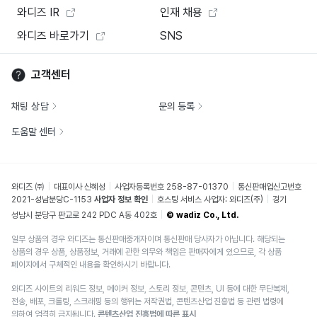
와디즈 IR
인재 채용
와디즈 바로가기
SNS
고객센터
채팅 상담
문의 등록
도움말 센터
와디즈 ㈜
대표이사 신혜성
사업자등록번호 258-87-01370
통신판매업신고번호
2021-성남분당C-1153
사업자 정보 확인
호스팅 서비스 사업자: 와디즈(주)
경기
성남시 분당구 판교로 242 PDC A동 402호
© wadiz Co., Ltd.
일부 상품의 경우 와디즈는 통신판매중개자이며 통신판매 당사자가 아닙니다. 해당되는
상품의 경우 상품, 상품정보, 거래에 관한 의무와 책임은 판매자에게 있으므로, 각 상품
페이지에서 구체적인 내용을 확인하시기 바랍니다.
와디즈 사이트의 리워드 정보, 메이커 정보, 스토리 정보, 콘텐츠, UI 등에 대한 무단복제,
전송, 배포, 크롤링, 스크래핑 등의 행위는 저작권법, 콘텐츠산업 진흥법 등 관련 법령에
의하여 엄격히 금지됩니다.
콘텐츠산업 진흥법에 따른 표시