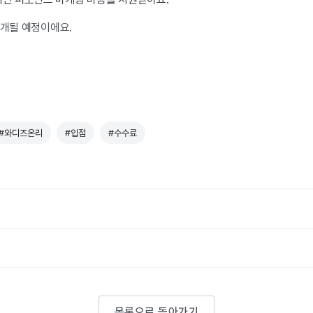
공개될 예정이에요.
#와디즈온리
#입점
#수수료
목록으로 돌아가기