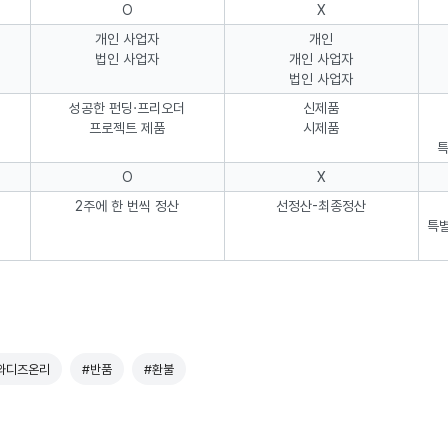
O
X
개인 사업자
개인
법인 사업자
개인 사업자
법인 사업자
성공한 펀딩·프리오더
신제품
프로젝트 제품
시제품
특
O
X
2주에 한 번씩 정산
선정산-최종정산
특별
와디즈온리
#반품
#환불