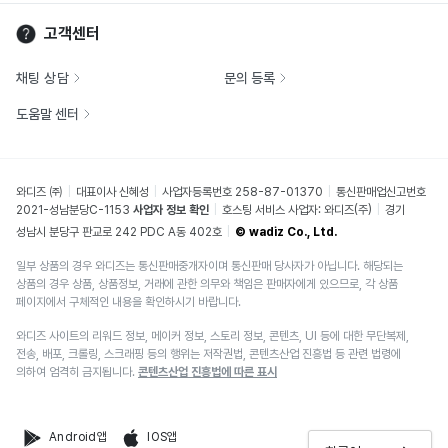
고객센터
채팅 상담
문의 등록
도움말 센터
와디즈 ㈜
대표이사 신혜성
사업자등록번호 258-87-01370
통신판매업신고번호
2021-성남분당C-1153
사업자 정보 확인
호스팅 서비스 사업자: 와디즈(주)
경기
성남시 분당구 판교로 242 PDC A동 402호
© wadiz Co., Ltd.
일부 상품의 경우 와디즈는 통신판매중개자이며 통신판매 당사자가 아닙니다. 해당되는
상품의 경우 상품, 상품정보, 거래에 관한 의무와 책임은 판매자에게 있으므로, 각 상품
페이지에서 구체적인 내용을 확인하시기 바랍니다.
와디즈 사이트의 리워드 정보, 메이커 정보, 스토리 정보, 콘텐츠, UI 등에 대한 무단복제,
전송, 배포, 크롤링, 스크래핑 등의 행위는 저작권법, 콘텐츠산업 진흥법 등 관련 법령에
의하여 엄격히 금지됩니다.
콘텐츠산업 진흥법에 따른 표시
Android앱
IOS앱