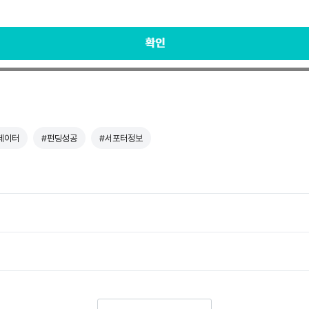
데이터
#펀딩성공
#서포터정보