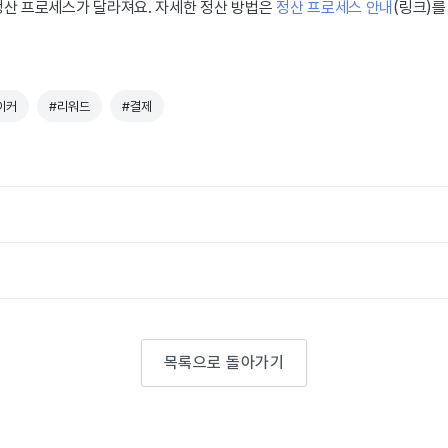
정산 프로세스가 달라져요. 자세한 정산 방법은
정산 프로세스 안내
(링크)를
이커
#리워드
#결제
목록으로 돌아가기