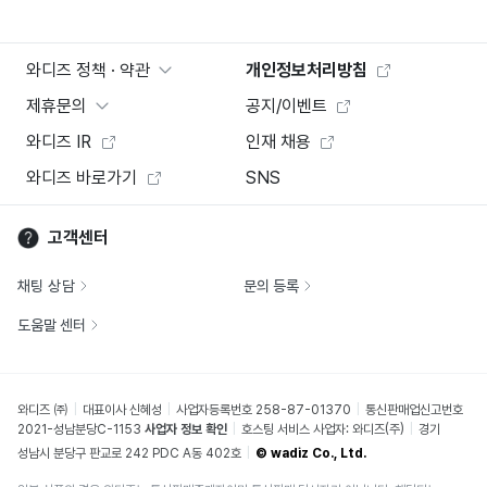
와디즈 정책 · 약관
개인정보처리방침
제휴문의
공지/이벤트
와디즈 IR
인재 채용
와디즈 바로가기
SNS
고객센터
채팅 상담
문의 등록
도움말 센터
와디즈 ㈜
대표이사 신혜성
사업자등록번호 258-87-01370
통신판매업신고번호
2021-성남분당C-1153
사업자 정보 확인
호스팅 서비스 사업자: 와디즈(주)
경기
성남시 분당구 판교로 242 PDC A동 402호
© wadiz Co., Ltd.